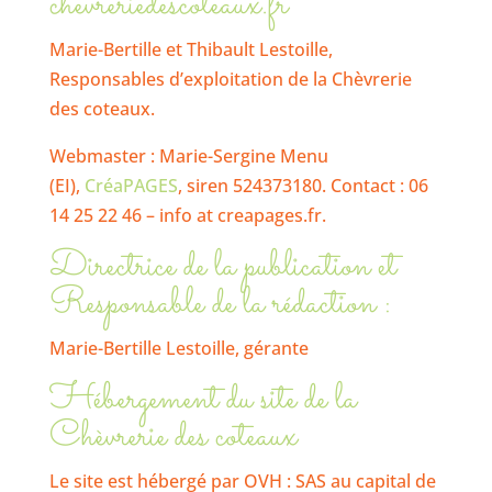
chevreriedescoteaux.fr
Marie-Bertille et Thibault Lestoille,
Responsables d’exploitation de la Chèvrerie
des coteaux.
Webmaster :
Marie-Sergine Menu
(EI),
CréaPAGES
, siren 524373180. Contact : 06
14 25 22 46 – info at creapages.fr.
Directrice de la publication et
Responsable de la rédaction :
Marie-Bertille Lestoille, gérante
Hébergement du site de la
Chèvrerie des coteaux
Le site est hébergé par OVH : SAS au capital de